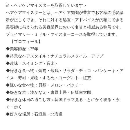
※＜ヘアケアマイスターを取得しています＞
ヘアケアマイスターとは、ヘアケア知識が豊富でお客様の毛髪診
断が正しくでき、それに対する処置・アドバイスが的確にできる
美容師に与えられる美容業界において名誉と権威ある称号です。
プライマリー・ミドル・マイスターコースを取得しています。
【プロフィール】
◆美容師歴：25年
◆得意なヘアスタイル：ナチュラルスタイル・アップ
◆趣味：スイミング・音楽・
◆好きな食べ物：焼肉・焼鶏・サラダ・チョコ・パンケーキ・ア
イス・寿司・果物・するめ・ヨーグルト・紅茶
◆嫌いな食べ物：貝類・メロン・パクチー
◆好きな本：湊かなえ・東野圭吾・伊坂幸太郎
◆好きな休日の過ごし方：韓国ドラマ見る・とにかく寝る・泳
ぐ・歩く
◆好きな場所：石垣島・北海道