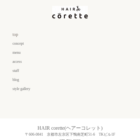
top
concept
menu
access
staff
blog
style gallery
HAIR corette(ヘアーコレット)
〒606-0841 京都市左京区下鴨南芝町51-6 TKビル1F