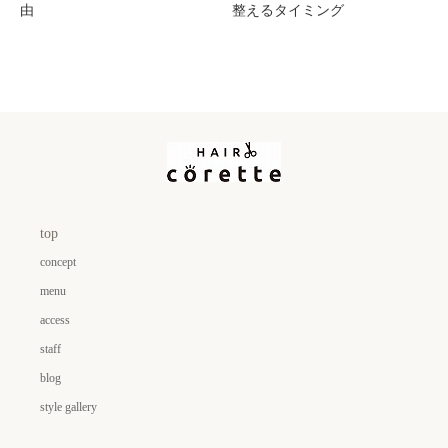
由
整えるタイミング
top
concept
menu
access
staff
blog
style gallery